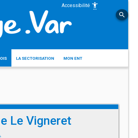
settings_accessibility
Accessibilité
search
OIS
LA SECTORISATION
MON ENT
e Le Vigneret
t