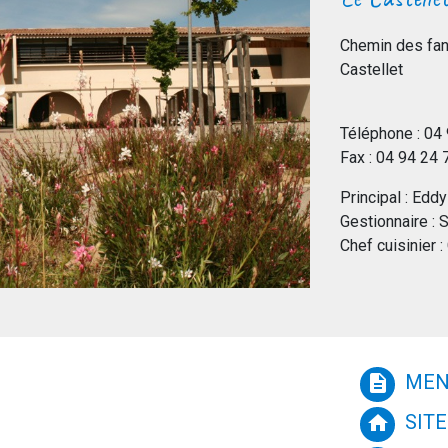
Chemin des fan
Castellet
Téléphone : 04
Fax : 04 94 24
Principal : Ed
Gestionnaire : 
Chef cuisinier
MEN
description
SITE
home