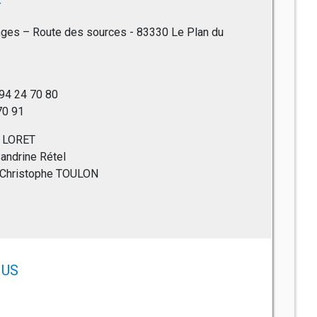
ges – Route des sources - 83330 Le Plan du
 94 24 70 80
 70 91
dy LORET
Sandrine Rétel
 : Christophe TOULON
US