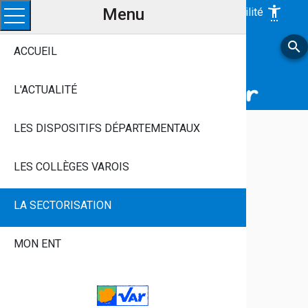
Menu
settings_accessibility
Accessibilité
Ouvrir le menu
search
LE VAR, Avec Vous
ACCUEIL
Près De Chez Vous, Chaque Jour
Aux Côtés Des Jeunes Varois
L'ACTUALITÉ
LES DISPOSITIFS DÉPARTEMENTAUX
LES COLLÈGES VAROIS
LA SECTORISATION
MON ENT