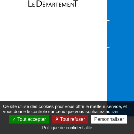
VOUS AVEZ UNE QUESTION ?
Envoyez-nous votre demande, nous vous
répondrons dans les plus brefs délais
Accédez au formulaire
AU CŒUR DES CANTONS
Informez-vous sur l'actualité de votre canton
Ce site utilise des cookies pour vous offrir le meilleur service, et
Accessibilité : partiellement conforme
vous donne le contrôle sur ceux que vous souhaitez activer
Tout accepter
Tout refuser
Personnaliser
Politique de confidentialité