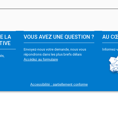
DE LA
VOUS AVEZ UNE QUESTION ?
AU C
TIVE
Envoyez-nous votre demande, nous vous
Informez-v
répondrons dans les plus brefs délais
és,
Accédez au formulaire
Accessibilité : partiellement conforme