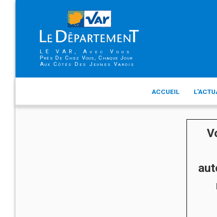
LE VAR, Avec Vous
Près De Chez Vous, Chaque Jour
Aux Côtés Des Jeunes Varois
ACCUEIL
L'ACTU
V
aut