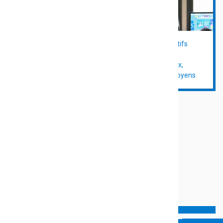
Les projets éducatifs
culturels,
Var 1944 : les routes
environnementaux,
varoises de la liberté
numériques et citoyens
Aides Individuelles à la
Jeunesse