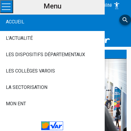
Menu
settings_accessibility
Accessibilité
Ouvrir le menu
search
LE VAR, Avec Vous
ACCUEIL
Près De Chez Vous, Chaque Jour
Aux Côtés Des Jeunes Varois
L'ACTUALITÉ
LES DISPOSITIFS DÉPARTEMENTAUX
LES COLLÈGES VAROIS
LA SECTORISATION
MON ENT