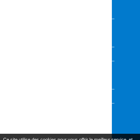
VOUS FAITES PARTIE DE LA
COMMUNAUTÉ ÉDUCATIVE
Vous souhaitez présenter vos activités,
événements ou projets ?
Contactez l'équipe de rédaction
VOUS AVEZ UNE QUESTION ?
Envoyez-nous votre demande, nous vous
répondrons dans les plus brefs délais
Accédez au formulaire
AU CŒUR DES CANTONS
Informez-vous sur l'actualité de votre canton
Ce site utilise des cookies pour vous offrir le meilleur service, et