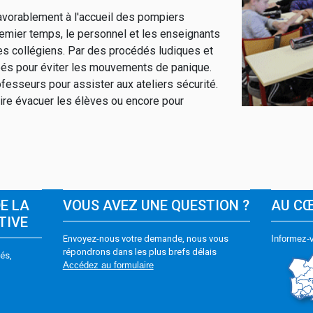
avorablement à l'accueil des pompiers
remier temps, le personnel et les enseignants
es collégiens. Par des procédés ludiques et
éés pour éviter les mouvements de panique.
fesseurs pour assister aux ateliers sécurité.
faire évacuer les élèves ou encore pour
DE LA
VOUS AVEZ UNE QUESTION ?
AU C
TIVE
Envoyez-nous votre demande, nous vous
Informez-v
répondrons dans les plus brefs délais
és,
Accédez au formulaire