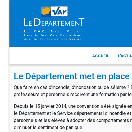
LE VAR, Avec Vous
Près De Chez Vous, Chaque Jour
Aux Côtés Des Jeunes Varois
ACCUEIL
L'ACTU
Le Département met en place 
Que faire en cas d'incendie, d'inondation ou de séisme ? 
professeurs et personnels reçoivent une formation par l
Depuis le 15 janvier 2014, une convention a été signée ent
le Département et le Service départemental d'incendie et
personnels et les élèves à adopter des comportements r
diminuer le sentiment de panique.