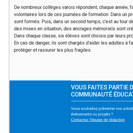
De nombreux collèges varois répondent, chaque année, f
volontaires lors de ces journées de formation. Dans un p
sont formés. Puis, dans un second temps, c'est au tour d
des mises en situation, des ancrages mémoriels sont cr
Dans chaque classe, six élèves sont choisis par leurs pro
En cas de danger, ils sont chargés d'aider les adultes à 
protéger et rassurer les plus fragiles.
VOUS FAITES PARTIE 
COMMUNAUTÉ ÉDUCA
Vous souhaitez présenter vos activit
événements ou projets ?
Contactez l'équipe de rédaction