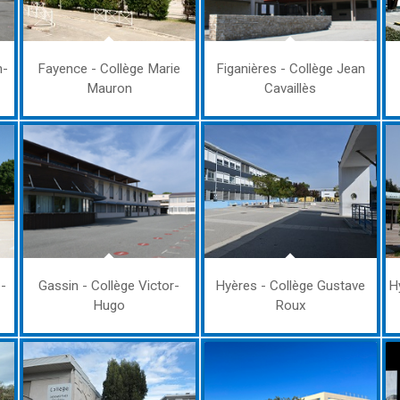
n-
Fayence - Collège Marie
Figanières - Collège Jean
Mauron
Cavaillès
e-
Gassin - Collège Victor-
Hyères - Collège Gustave
H
Hugo
Roux