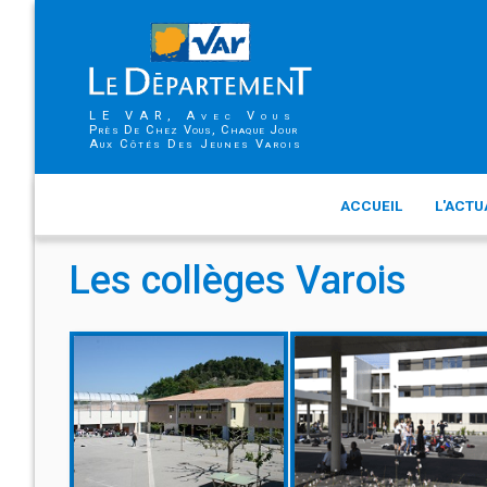
LE VAR, Avec Vous
Près De Chez Vous, Chaque Jour
Aux Côtés Des Jeunes Varois
ACCUEIL
L'ACTU
Les collèges Varois