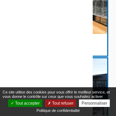
Rocbaron - Collège Pierre-Gassendi
Ce site utilise des cookies pour vous offrir le meilleur service, et
vous donne le contrôle sur ceux que vous souhaitez activer
Tout accepter
Tout refuser
Personnaliser
Politique de confidentialité