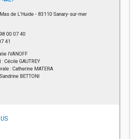
Mas de L’Huide - 83110 Sanary-sur-mer
 98 00 07 40
07 41
halie IVANOFF
nt : Cécile GAUTREY
érale : Catherine MATERA
: Sandrine BETTONI
US