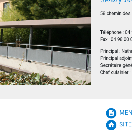
58 chemin des 
Téléphone : 04
Fax : 04 98 00 
Principal : Nat
Principal adjoi
Secrétaire gén
Chef cuisinier 
MEN
description
SITE
home