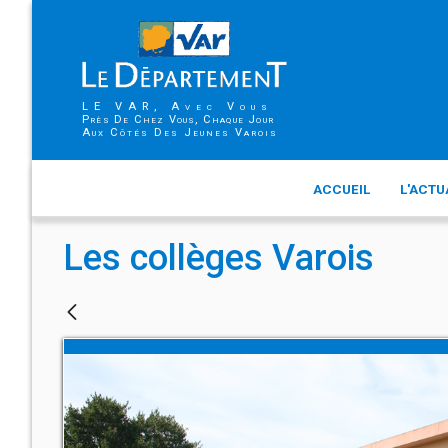
LE VAR, Avec Vous
Près De Chez Vous, Chaque Jour
Aux Côtés Des Jeunes Varois
ACCUEIL
L'ACTU
Les collèges Varois