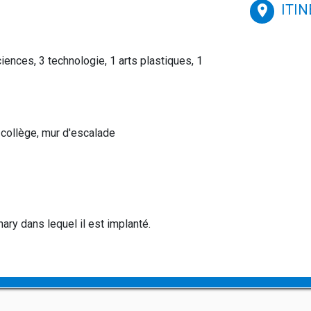
ITI
place
ences, 3 technologie, 1 arts plastiques, 1
collège, mur d'escalade
ry dans lequel il est implanté.