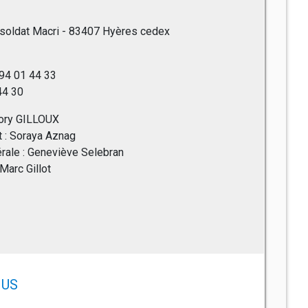
soldat Macri - 83407 Hyères cedex
 94 01 44 33
 44 30
égory GILLOUX
nt : Soraya Aznag
érale : Geneviève Selebran
 Marc Gillot
US