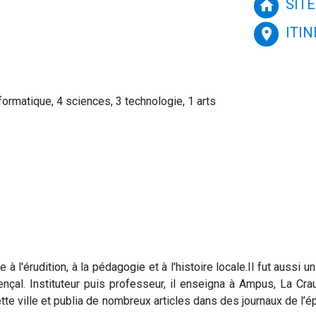
SITE
home
ITI
place
ormatique, 4 sciences, 3 technologie, 1 arts
l'érudition, à la pédagogie et à l'histoire locale.Il fut aussi un
nçal. Instituteur puis professeur, il enseigna à Ampus, La Crau
ette ville et publia de nombreux articles dans des journaux de l