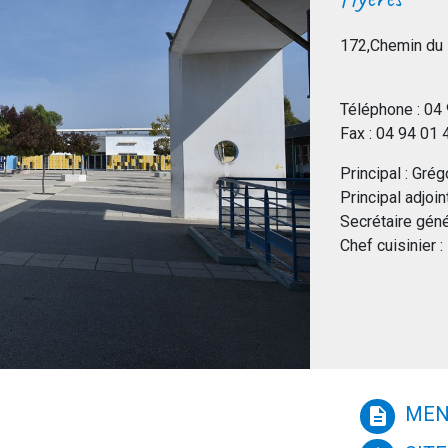
172,Chemin du 
Téléphone : 04
Fax : 04 94 01
Principal : Gr
Principal adjoi
Secrétaire gén
Chef cuisinier :
MEN
description