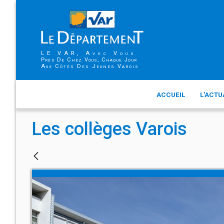
LE VAR, Avec Vous
Près De Chez Vous, Chaque Jour
Aux Côtés Des Jeunes Varois
ACCUEIL
L'ACTU
Les collèges Varois