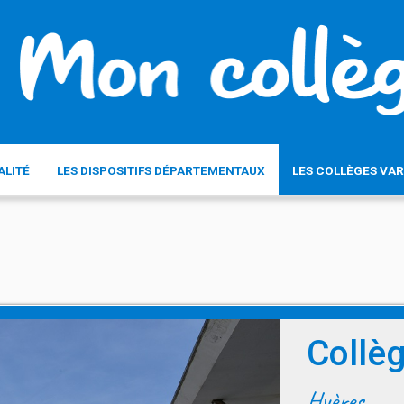
ALITÉ
LES DISPOSITIFS DÉPARTEMENTAUX
LES COLLÈGES VAR
Collè
Hyères