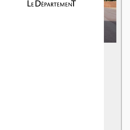
Collège André-
Malraux
La Farlède
Avenue Gaspard Monge - 83210 La Farlède
Téléphone : 04 94 27 80 20
Fax : 04 94 27 80 30