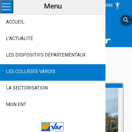
Menu
settings_accessibility
Accessibilité
Ouvrir le menu
search
LE VAR, Avec Vous
ACCUEIL
Près De Chez Vous, Chaque Jour
Aux Côtés Des Jeunes Varois
L'ACTUALITÉ
LES DISPOSITIFS DÉPARTEMENTAUX
Les collèges Varois
LES COLLÈGES VAROIS
LA SECTORISATION
MON ENT