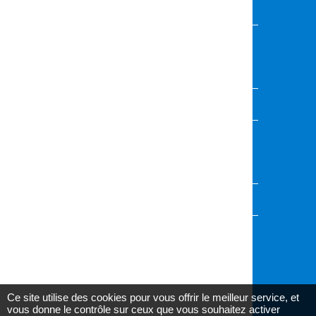
COMMUNAUTÉ ÉDUCATIVE
Vous souhaitez présenter vos activités,
événements ou projets ?
Contactez l'équipe de rédaction
VOUS AVEZ UNE QUESTION ?
Envoyez-nous votre demande, nous vous
répondrons dans les plus brefs délais
Accédez au formulaire
AU CŒUR DES CANTONS
Informez-vous sur l'actualité de votre canton
Ce site utilise des cookies pour vous offrir le meilleur service, et
vous donne le contrôle sur ceux que vous souhaitez activer