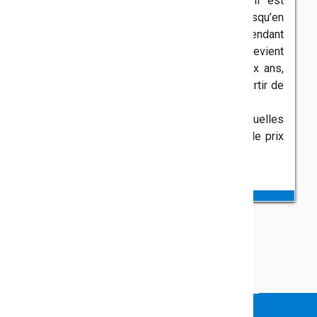
guerre d'Espagne avec les Républicains, il est
commandant d'une escadrille internationale jusqu’en
1937. Après la Seconde guerre mondiale, pendant
laquelle il s'engage dans la résistance, il devient
ministre des Affaires culturelles pendant dix ans,
sous la présidence de Charles de Gaulle, à partir de
1958.
Malraux est l'une des figures intellectuelles
majeures françaises du XXe siècle. Il reçoit le prix
Goncourt en 1933, pour La Condition humaine.
VOUS FAITES PARTIE DE LA