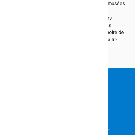
devons aujourd’hui notre liberté. En visitant les musées
varois, en vous recueillant dans les nécropoles
nationales ou en partant à la découverte des très
nombreux monuments, plaques et stèles de nos
communes, vous participez à préserver la mémoire de
celles et ceux qui ont permis à la liberté de renaître.
Téléchargez la brochure
VOUS FAITES PARTIE DE LA
COMMUNAUTÉ ÉDUCATIVE
Vous souhaitez présenter vos activités,
événements ou projets ?
Contactez l'équipe de rédaction
VOUS AVEZ UNE QUESTION ?