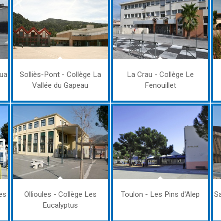
oua
Solliès-Pont - Collège La
La Crau - Collège Le
Vallée du Gapeau
Fenouillet
es
Ollioules - Collège Les
Toulon - Les Pins d'Alep
Sa
Eucalyptus