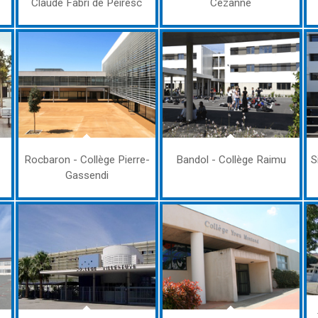
Claude Fabri de Peiresc
Cézanne
Rocbaron - Collège Pierre-
Bandol - Collège Raimu
S
Gassendi