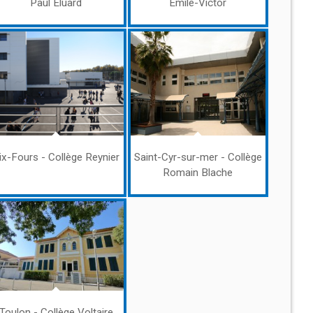
Paul Eluard
Émile-Victor
ix-Fours - Collège Reynier
Saint-Cyr-sur-mer - Collège
Romain Blache
Toulon - Collège Voltaire