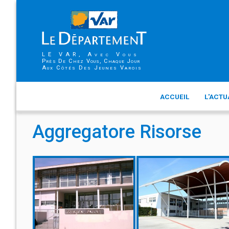
LE VAR, Avec Vous
Près De Chez Vous, Chaque Jour
Aux Côtés Des Jeunes Varois
ACCUEIL
L'ACTU
Aggregatore Risorse