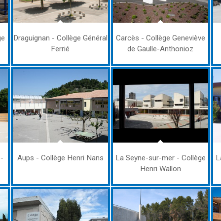
ge
Draguignan - Collège Général
Carcès - Collège Geneviève
Ferrié
de Gaulle-Anthonioz
e-
Aups - Collège Henri Nans
La Seyne-sur-mer - Collège
L
Henri Wallon