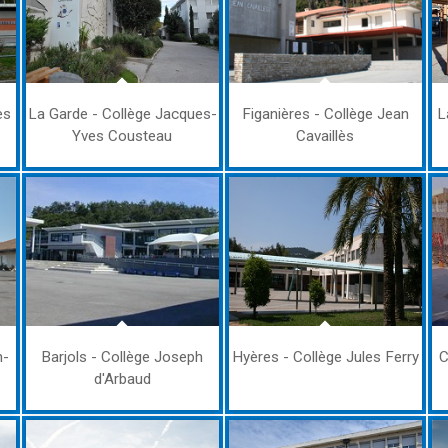
es
La Garde - Collège Jacques-
Figanières - Collège Jean
L
Yves Cousteau
Cavaillès
n-
Barjols - Collège Joseph
Hyères - Collège Jules Ferry
C
d'Arbaud