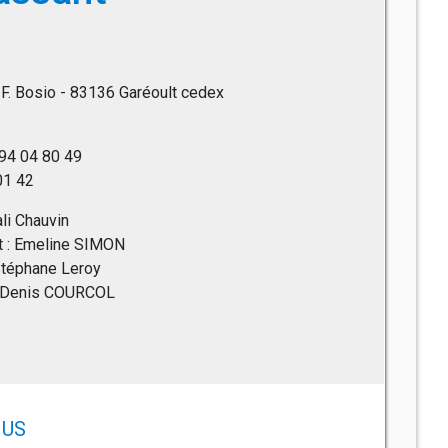
 F. Bosio - 83136 Garéoult cedex
 94 04 80 49
 01 42
ali Chauvin
nt : Emeline SIMON
 Stéphane Leroy
 : Denis COURCOL
US