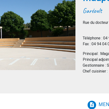
Garéoult
Rue du docteur
Téléphone : 04
Fax : 04 94 04
Principal : Mag
Principal adjoi
Gestionnaire :
Chef cuisinier
MEN
description