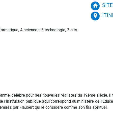
SITE
home
ITI
place
ormatique, 4 sciences, 3 technologie, 2 arts
mmé, célèbre pour ses nouvelles réalistes du 19ème siècle. Il t
e l’Instruction publique ((qui correspond au ministère de l'Éduca
ittéraires par Flaubert qui le considère comme son fils spirituel.