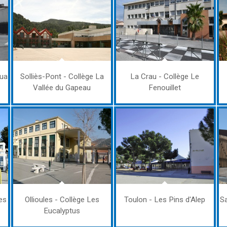
oua
Solliès-Pont - Collège La
La Crau - Collège Le
Vallée du Gapeau
Fenouillet
es
Ollioules - Collège Les
Toulon - Les Pins d'Alep
Sa
Eucalyptus