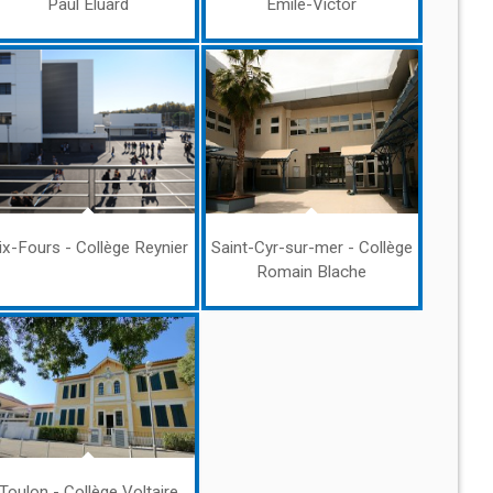
Paul Eluard
Émile-Victor
ix-Fours - Collège Reynier
Saint-Cyr-sur-mer - Collège
Romain Blache
Toulon - Collège Voltaire