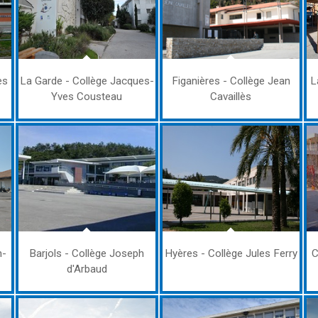
es
La Garde - Collège Jacques-
Figanières - Collège Jean
L
Yves Cousteau
Cavaillès
n-
Barjols - Collège Joseph
Hyères - Collège Jules Ferry
C
d'Arbaud