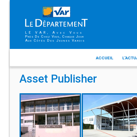
LE VAR, Avec Vous
Près De Chez Vous, Chaque Jour
Aux Côtés Des Jeunes Varois
ACCUEIL
L'ACTU
Asset Publisher