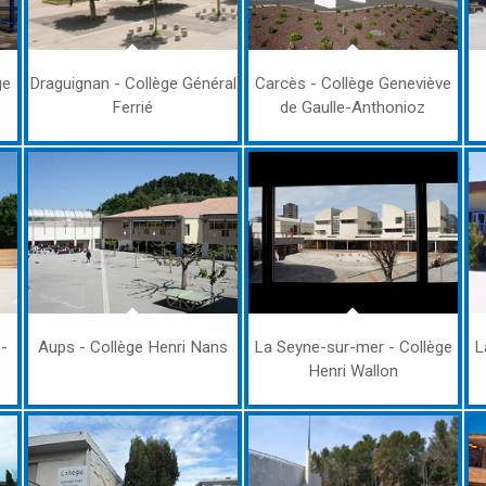
ge
Draguignan - Collège Général
Carcès - Collège Geneviève
Ferrié
de Gaulle-Anthonioz
e-
Aups - Collège Henri Nans
La Seyne-sur-mer - Collège
L
Henri Wallon