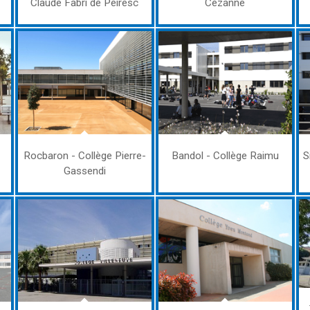
Claude Fabri de Peiresc
Cézanne
Rocbaron - Collège Pierre-
Bandol - Collège Raimu
S
Gassendi