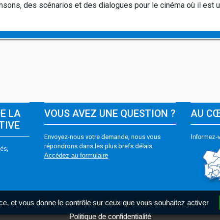
nsons, des scénarios et des dialogues pour le cinéma où il est u
DE LA
VOUS AVEZ UNE QUESTION ?
AU C
TIVE
Envoyez-nous votre demande, nous vous
Informez-v
répondrons dans les plus brefs délais
és,
Accédez au formulaire
Accessibilité : partiellement conforme
vice, et vous donne le contrôle sur ceux que vous souhaitez activer
Politique de confidentialité