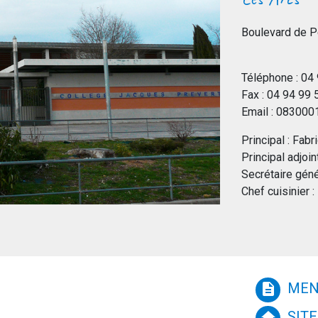
Boulevard de P
Téléphone : 04
Fax : 04 94 99
Email : 083000
Principal : F
Principal adjo
Secrétaire géné
Chef cuisinier
MEN
description
SITE
home