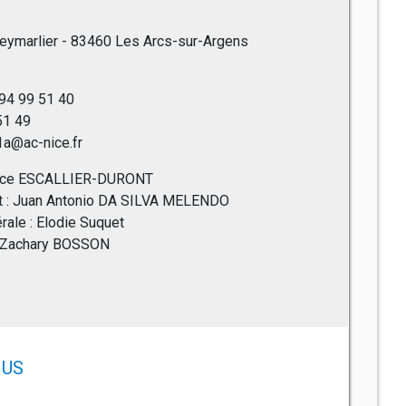
eymarlier - 83460 Les Arcs-sur-Argens
 94 99 51 40
 51 49
1a@ac-nice.fr
abrice ESCALLIER-DURONT
int : Juan Antonio DA SILVA MELENDO
rale : Elodie Suquet
 : Zachary BOSSON
US