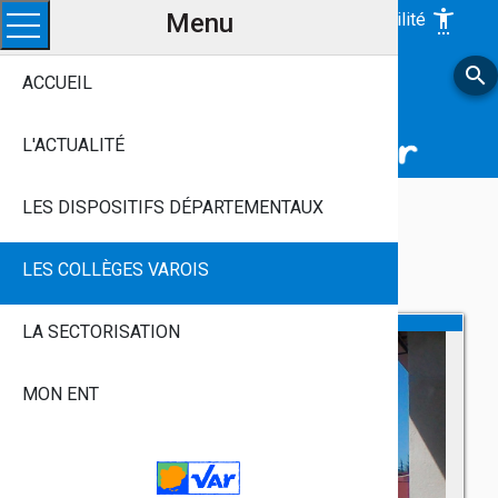
Menu
settings_accessibility
Accessibilité
Ouvrir le menu
search
LE VAR, Avec Vous
ACCUEIL
Près De Chez Vous, Chaque Jour
Aux Côtés Des Jeunes Varois
L'ACTUALITÉ
LES DISPOSITIFS DÉPARTEMENTAUX
Asset Publisher
LES COLLÈGES VAROIS
LA SECTORISATION
MON ENT