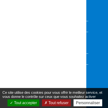
Vous souhaitez présenter vos activités,
événements ou projets ?
Contactez l'équipe de rédaction
VOUS AVEZ UNE QUESTION ?
Envoyez-nous votre demande, nous vous
répondrons dans les plus brefs délais
Accédez au formulaire
AU CŒUR DES CANTONS
Informez-vous sur l'actualité de votre canton
Ce site utilise des cookies pour vous offrir le meilleur service, et
vous donne le contrôle sur ceux que vous souhaitez activer
Accessibilité : partiellement conforme
Tout accepter
Tout refuser
Personnaliser