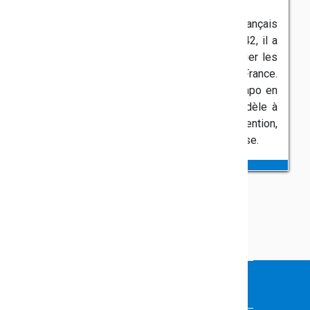
Le saviez-vous ?
Jean Moulin (1899-1943) était résistant français
pendant la Seconde Guerre mondiale. En 1942, il a
été choisi par le général de Gaulle pour unifier les
différents mouvements de résistance en France.
Malheureusement, il a été arrêté par la Gestapo en
1943 et malgré des tortures, il est resté fidèle à
ses convictions. Il est décédé en détention,
devenant un symbole de la résistance française.
VOUS FAITES PARTIE DE LA
COMMUNAUTÉ ÉDUCATIVE