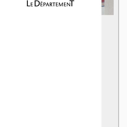
Collège Jean-
Moulin
Brignoles
Chemin La Viguière - 83170 Brignoles
Téléphone : 04 98 05 39 00
Fax : 04 98 05 39 16
Email : 0830734x@ac-nice.fr
Principal : Sylvie GUILLET
Principal adjoint : Thierry TILLEMENT
Gestionnaire : Sophie SOUTRENON