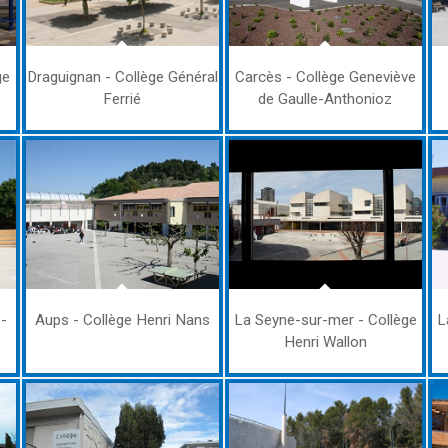
ge
Draguignan - Collège Général
Carcès - Collège Geneviève
Ferrié
de Gaulle-Anthonioz
e-
Aups - Collège Henri Nans
La Seyne-sur-mer - Collège
L
Henri Wallon