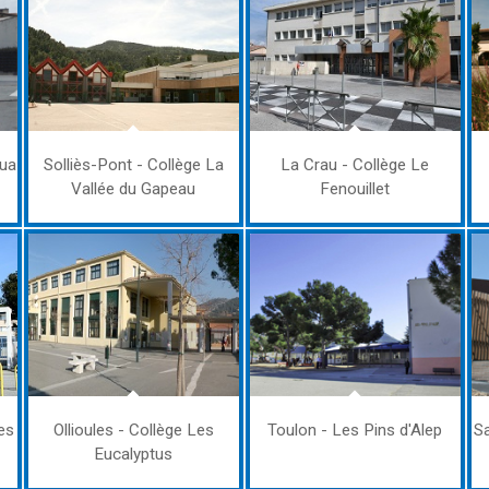
oua
Solliès-Pont - Collège La
La Crau - Collège Le
Vallée du Gapeau
Fenouillet
es
Ollioules - Collège Les
Toulon - Les Pins d'Alep
Sa
Eucalyptus