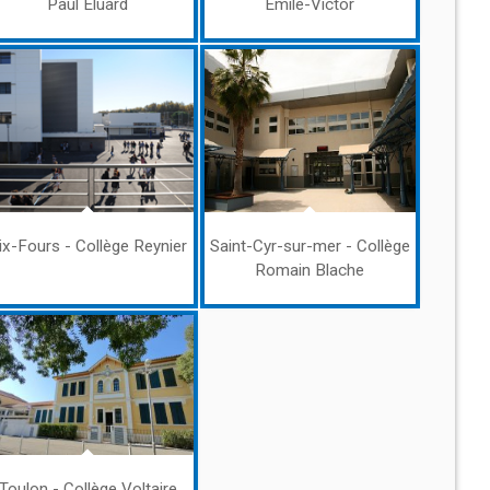
Paul Eluard
Émile-Victor
ix-Fours - Collège Reynier
Saint-Cyr-sur-mer - Collège
Romain Blache
Toulon - Collège Voltaire