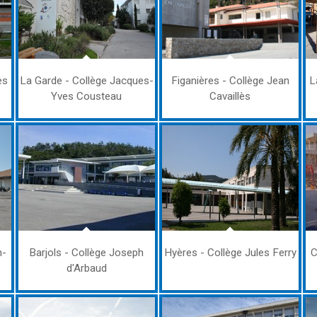
es
La Garde - Collège Jacques-
Figanières - Collège Jean
L
Yves Cousteau
Cavaillès
n-
Barjols - Collège Joseph
Hyères - Collège Jules Ferry
C
d'Arbaud