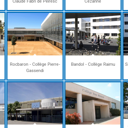
Claude Fabri de Peiresc
Cézanne
Rocbaron - Collège Pierre-
Bandol - Collège Raimu
S
Gassendi