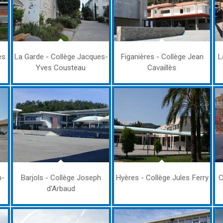
es
La Garde - Collège Jacques-
Figanières - Collège Jean
L
Yves Cousteau
Cavaillès
n-
Barjols - Collège Joseph
Hyères - Collège Jules Ferry
C
d'Arbaud