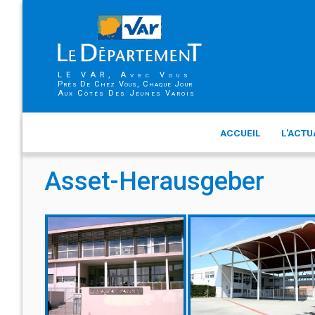
LE VAR, Avec Vous
Près De Chez Vous, Chaque Jour
Aux Côtés Des Jeunes Varois
ACCUEIL
L'ACTU
Asset-Herausgeber