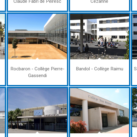
Claude Fabri de Peiresc
Cézanne
Rocbaron - Collège Pierre-
Bandol - Collège Raimu
S
Gassendi