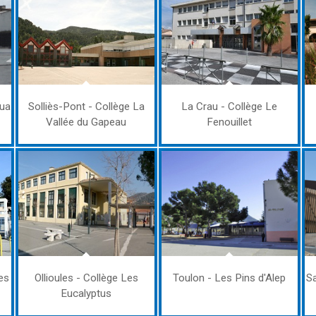
oua
Solliès-Pont - Collège La
La Crau - Collège Le
Vallée du Gapeau
Fenouillet
es
Ollioules - Collège Les
Toulon - Les Pins d'Alep
Sa
Eucalyptus