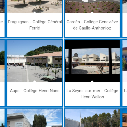
ge
Draguignan - Collège Général
Carcès - Collège Geneviève
Ferrié
de Gaulle-Anthonioz
e-
Aups - Collège Henri Nans
La Seyne-sur-mer - Collège
L
Henri Wallon