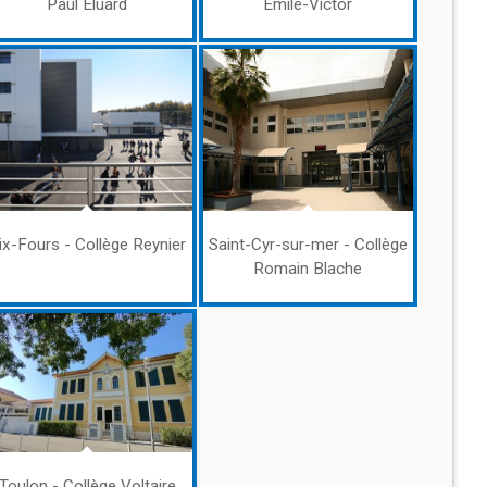
Paul Eluard
Émile-Victor
ix-Fours - Collège Reynier
Saint-Cyr-sur-mer - Collège
Romain Blache
Toulon - Collège Voltaire