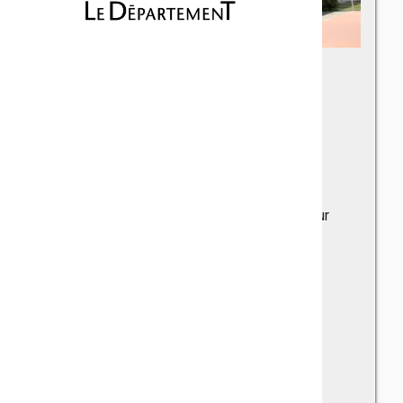
Collège Yves-
Montand
Vinon-sur-Verdon
351 avenue de la Paludette - 83560 Vinon sur
Verdon
Téléphone : 04 92 78 80 33
Fax : 04 92 78 89 90
Principal : Agnès TARQUIN
Principal adjoint : Fabrice GOMEZ
Secrétaire Général : Claire BRESCIANI