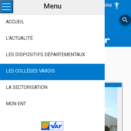
Menu
settings_accessibility
Accessibilité
Ouvrir le menu
search
LE VAR, Avec Vous
ACCUEIL
Près De Chez Vous, Chaque Jour
Aux Côtés Des Jeunes Varois
L'ACTUALITÉ
LES DISPOSITIFS DÉPARTEMENTAUX
Asset-Herausgeber
LES COLLÈGES VAROIS
LA SECTORISATION
MON ENT