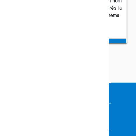
comédies musicales américaines. il se fait un nom
dans la chanson et finit par monter à Paris après la
guerre. Son succès musical l'amène vers le cinéma.
VOUS FAITES PARTIE DE LA
COMMUNAUTÉ ÉDUCATIVE
Vous souhaitez présenter vos activités,
événements ou projets ?
Contactez l'équipe de rédaction