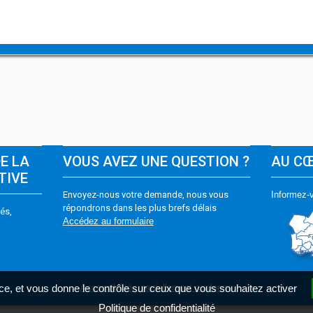
DE LA
VOUS AVEZ UNE QUESTION ?
AU C
TIVE
Envoyez-nous votre demande, nous vous
Informez-v
répondrons dans les plus brefs délais
és,
Accédez au formulaire
Accessibilité : partiellement conforme
vice, et vous donne le contrôle sur ceux que vous souhaitez activer
Politique de confidentialité