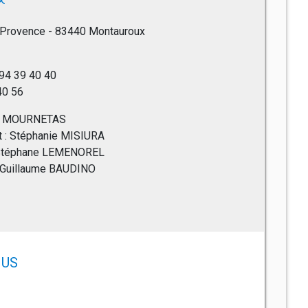
 Provence - 83440 Montauroux
 94 39 40 40
 40 56
nne MOURNETAS
nt : Stéphanie MISIURA
: Stéphane LEMENOREL
 : Guillaume BAUDINO
US