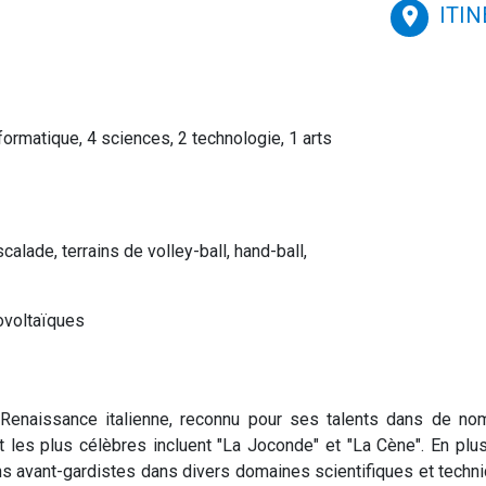
ITI
place
ormatique, 4 sciences, 2 technologie, 1 arts
lade, terrains de volley-ball, hand-ball,
ovoltaïques
Renaissance italienne, reconnu pour ses talents dans de nom
art les plus célèbres incluent "La Joconde" et "La Cène". En plu
avant-gardistes dans divers domaines scientifiques et technique