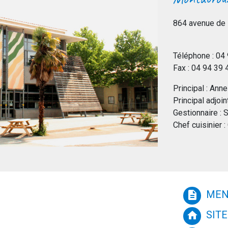
864 avenue de
Téléphone : 04
Fax : 04 94 39
Principal : A
Principal adjoi
Gestionnaire 
Chef cuisinier
MEN
description
SITE
home