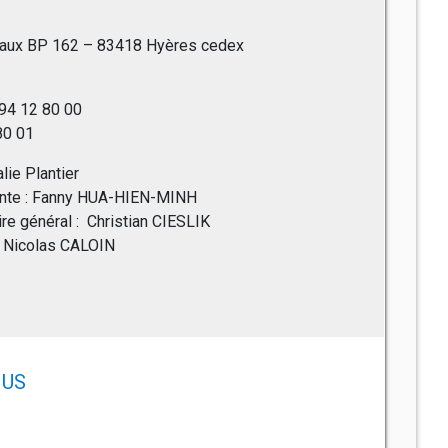
raux BP 162 – 83418 Hyères cedex
 94 12 80 00
 80 01
alie Plantier
ointe : Fanny HUA-HIEN-MINH
ire général : Christian CIESLIK
 : Nicolas CALOIN
US