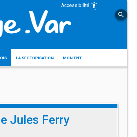
settings_accessibility
Accessibilité
search
OIS
LA SECTORISATION
MON ENT
e Jules Ferry