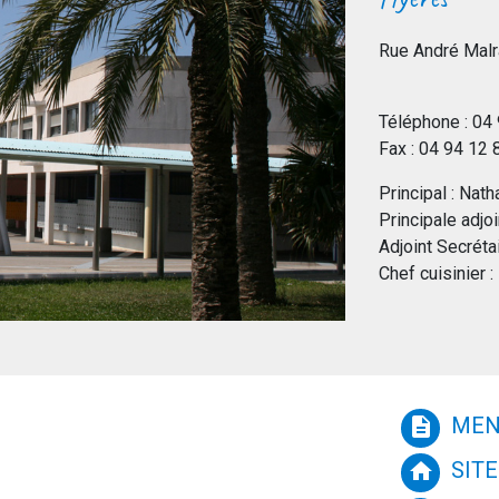
Rue André Mal
Téléphone : 04
Fax : 04 94 12
Principal : Nath
Principale adj
Adjoint Secréta
Chef cuisinier
MEN
description
SITE
home