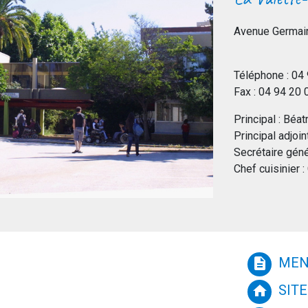
Avenue Germain
Téléphone : 04
Fax : 04 94 20
Principal : Béa
Principal adjoi
Secrétaire gén
Chef cuisinier
MEN
description
SITE
home