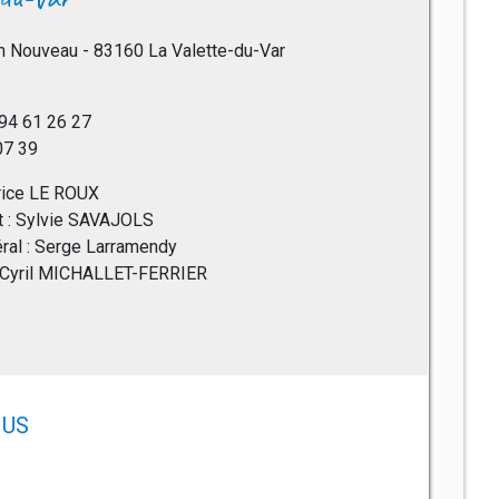
 Nouveau - 83160 La Valette-du-Var
 94 61 26 27
 07 39
trice LE ROUX
nt : Sylvie SAVAJOLS
éral : Serge Larramendy
 : Cyril MICHALLET-FERRIER
US