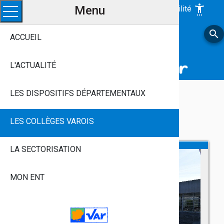
Menu
settings_accessibility
Accessibilité
Ouvrir le menu
search
LE VAR, Avec Vous
ACCUEIL
Près De Chez Vous, Chaque Jour
Aux Côtés Des Jeunes Varois
L'ACTUALITÉ
LES DISPOSITIFS DÉPARTEMENTAUX
Asset-Herausgeber
LES COLLÈGES VAROIS
LA SECTORISATION
MON ENT