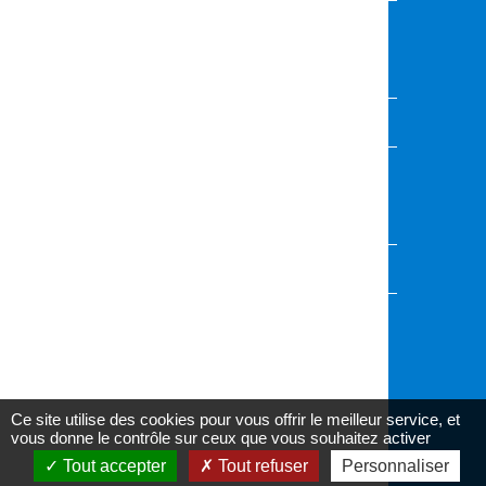
Vous souhaitez présenter vos activités,
événements ou projets ?
Contactez l'équipe de rédaction
VOUS AVEZ UNE QUESTION ?
Envoyez-nous votre demande, nous vous
répondrons dans les plus brefs délais
Accédez au formulaire
AU CŒUR DES CANTONS
Informez-vous sur l'actualité de votre canton
Ce site utilise des cookies pour vous offrir le meilleur service, et
vous donne le contrôle sur ceux que vous souhaitez activer
Accessibilité : partiellement conforme
Tout accepter
Tout refuser
Personnaliser