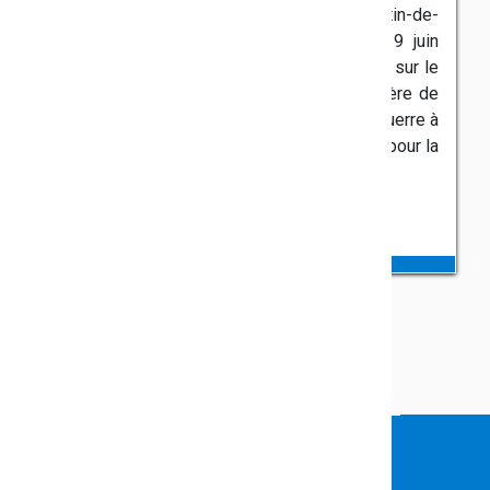
exécutés au Ravin des Bayles à Saint-Martin-de-
Bromes. Leurs corps furent retrouvés le 19 juin
1944. Une stèle commémorative a été érigée sur le
site de leur mort et une autre dans le cimetière de
Montfort. André Cabasse a reçu la Croix de guerre à
titre posthume et a été honoré comme "Mort pour la
France".
VOUS FAITES PARTIE DE LA
COMMUNAUTÉ ÉDUCATIVE