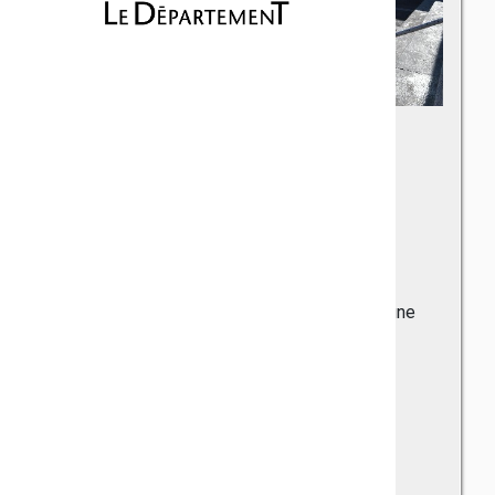
Collège André-
Cabasse
Roquebrune-sur-Argens
Quartier les Prés Chevaux - 83520 Roquebrune
Téléphone : 04 94 19 69 20
Fax : 04 94 19 69 34
Principal : Sandrine SAGASPE
Principale adjointe : Caroline MERCIER