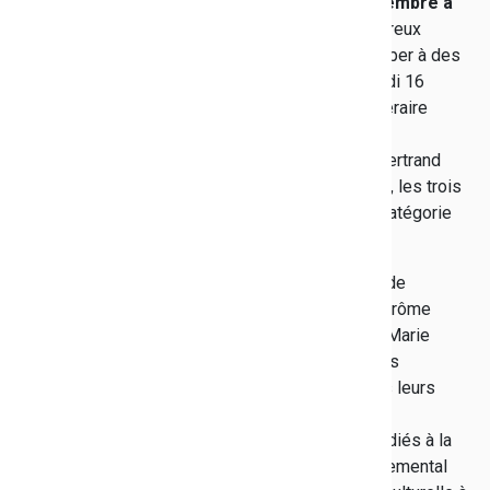
du 16 au 18 novembre à
Toulon
, de nombreux
collégiens auront la chance et le plaisir de participer à des
rencontres privilégiées avec les auteurs. Vendredi 16
novembre, jour d'ouverture de cet événement littéraire
organisé par le Conseil départemental du Var, les
adolescents ont notamment rendez-vous avec Bertrand
Santini, Anne-Laure Bondoux et Martine Pouchain, les trois
auteurs en lice pour le Prix des lecteurs du Var, catégorie
jeunesse.
Ils participeront aussi à un entretien avec Émilie de
Turckheim, auteur du livre Accueillir un réfugié, Jérôme
Chantreau qui a publié Changer de vie ou encore Marie
Bardet qui évoquera son ouvrage intitulé Histoires
d'extrémismes. De nombreux ateliers graphiques leurs
seront aussi proposés grâce à la participation
d'illustrateurs de bande dessinée et de livres dédiés à la
jeunesse. Une belle façon pour le Conseil départemental