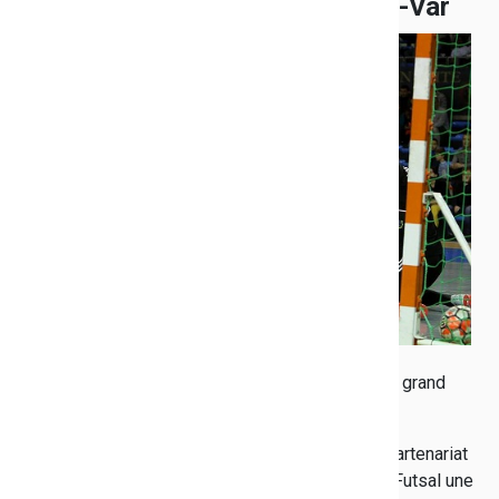
des collégiens de La Valette-du-Var
Publié le 12/12/2018
À l'initiative du Département,
les 26 élèves d'une classe
de 3e du collège Henri
Bosco à La Valette-du-Var
ont rencontré les joueurs
professionnels du Toulon
Elite Futsal. Le 5 décembre,
ce club, dont l'équipe phare
évolue en 1ère division, a
proposé, pendant plus d'une
heure et demie, des ateliers sportifs pour le plus grand
plaisir des collégiens.
Cette rencontre a été réalisée dans le cadre du partenariat
avec le Département, qui a versé au Toulon Elite Futsal une