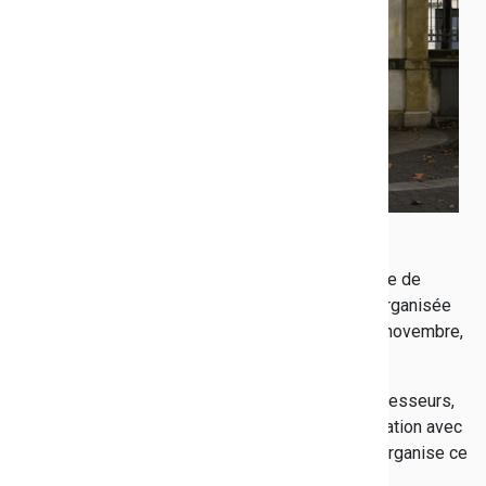
Publié le 15/11/2018
Dans le cadre des commémorations du centenaire de
l'Armistice du 11 novembre 1918, la cérémonie organisée
tous les ans au collège Peiresc a, ce vendredi 8 novembre,
pris une signification particulière.
Avec le concours de nombreux collégiens et professeurs,
une belle célébration a été organisée en collaboration avec
"l'A. de Toulon", amicale des anciens élèves, qui organise ce
moment dédié au souvenir depuis 1921.