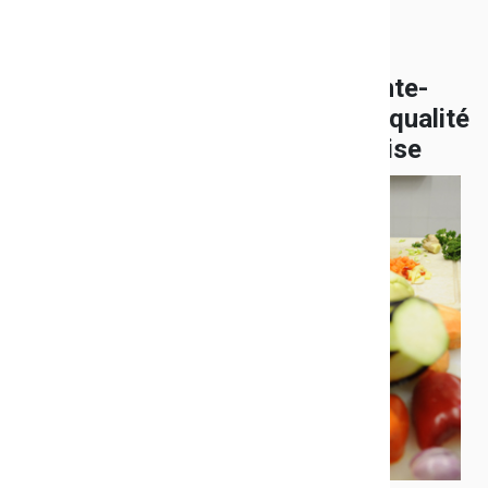
Le collège Berty Albrecht à Sainte-
Maxime signataire de la charte qualité
de la restauration scolaire varoise
Publié le 15/11/2018
Et un de plus ! Mardi, le
collège Berty Albrecht à
Sainte-Maxime a signé la
charte qualité de la
restauration scolaire
varoise. Il rejoint ainsi les 61
autres collèges varois
engagés dans cette
démarche. Pour rappel, cette
charte, signée par Marc