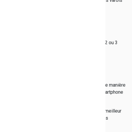
Pour l'année scolaire 2017/2018, 2 406 collégiens varois
ont bénéficié de cette aide.
Pour en bénéficier, il faut :
- être domicilié dans le Var ;
- bénéficier d’une bourse nationale aux échelons 2 ou 3
pour l’année considérée ;
- être scolarisé dans un collège public ou privé ;
- être externe.
Les demandes se font, jusqu'à la fin décembre, de manière
dématérialisée à partir d'un ordinateur ou d'un smartphone
sur le site
https://teleservices.var.fr/
Très simple d'utilisation, ce dispositif permet un meilleur
suivi des démarches et une contraction des délais
d'instruction.