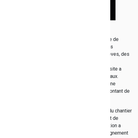
27/12/2018
Le 13 décembre, une visite de chantier du collège de
Bandol a été réalisée en présence des conseillers
départementaux du canton, des délégués des élèves, des
représentants des parents d'élèves, de l'équipe
enseignante et des élus de la commune. Cette visite a
permis de présenter l'état d'avancement des travaux.
Rappelons que le Département a lancé en 2017 une
restructuration totale du collège Raimu pour un montant de
13 millions d'euros environ.
Après une phase de préparation et d'installation du chantier
de septembre à décembre 2017, de démolition et de
désamiantage au premier trimestre 2018, l'opération a
consisté à réhabiliter les deux bâtiments d'enseignement