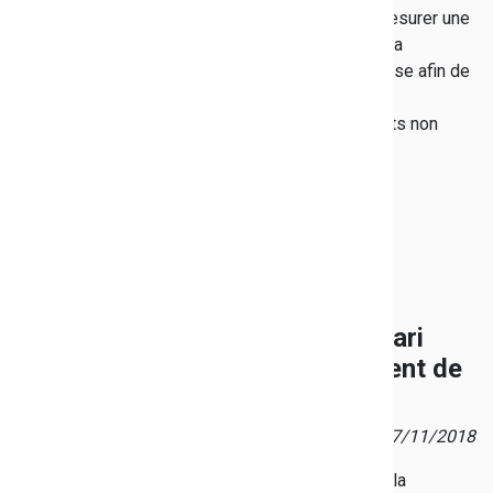
place depuis le mois d'octobre et a permis de mesurer une
baisse de 23 % des déchets depuis le début de la
sensibilisation. Une trancheuse à pain a été acquise afin de
réduire les portions suivant le menu, ainsi qu'une
centrifugeuse pour préparer des jus avec les fruits non
consommés.
Le Canari
bleu vient de
sortir !
Publié le 27/11/2018
Parce que la