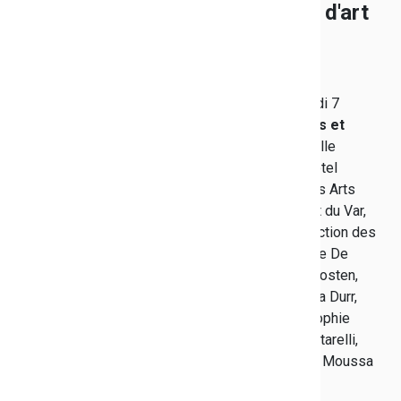
départemental des Arts, centre d'art
du Var
Publié le 12/12/2018
Inaugurée vendredi 7
décembre,
"30 ans et
après…",
la nouvelle
exposition de l'Hôtel
départemental des Arts
(HdA), Centre d'art du Var,
propose une sélection des
œuvres de Corinne De
Battista, Paolo Boosten,
Florian Bruno, Léna Durr,
Jerémy Laffon, Sophie
Menuet, Alain Pontarelli,
Cédric Ponti, Johanna Quillet, Nicolas Rubinstein, Moussa
Sarr* et Solange Triger.