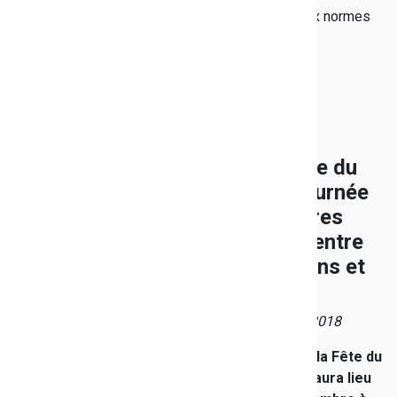
personnels, renouvellement du matériel, mise aux normes
des unités de restauration, réfection des selfs...
Fête du livre du
Var : une journée
de rencontres
privilégiée entre
les collégiens et
les auteurs
Publié le 15/11/2018
Dans le cadre de
la Fête du
livre du Var, qui aura lieu