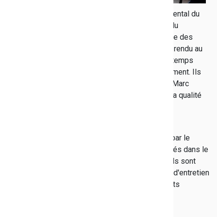
Régulièrement, le président du Conseil départemental du
Var, Marc Giraud, se déplace auprès des agents du
Département qui, chaque jour, travaillent au service des
Varoises et des Varois. Lundi 15 octobre, il s'est rendu au
collège Django Reinhardt, à Toulon, où il a pris le temps
d’échanger avec les personnels de cet établissement. Ils
ont pu, à cette occasion, discuter librement avec Marc
Giraud qui n'a pas manqué de les remercier pour la qualité
de leur travail, au service des jeunes varois.
Dans le Var, plus de 850 personnes, employées par le
Conseil départemental, assurent des missions clés dans le
fonctionnement des 71 collèges publics varois. Ils sont
chefs et seconds de cuisine, agents polyvalents d'entretien
et de restauration, ouvriers de maintenance, agents
d'accueil, agents chefs…