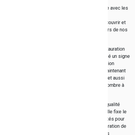
Giraud, président du Conseil
départemental du Var, en mars 2016, est élaborée avec les
chefs de cuisine, les gestionnaires et les chefs
d'établissement, des professionnels qui font découvrir et
apprécier aux jeunes toute la richesse des saveurs de nos
terroirs.
En s'engageant avec une charte qualité sur la restauration
scolaire, le Département du Var a toujours adressé un signe
fort de son attachement au service public à vocation
sociale de la restauration scolaire. À la fois en maintenant
des cuisines de production dans chaque collège et aussi
en rendant ce service accessible au plus grand nombre à
travers sa politique tarifaire.
La charte clarifie, avec des objectifs simples, la qualité
attendue dans les restaurants de nos collèges. Elle fixe le
cadre que la collectivité et ses agents se sont fixés pour
mettre tout en œuvre afin de proposer une restauration de
qualité : plans de maîtrise sanitaire, formation des