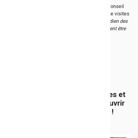
Depuis le début de son mandat, le président du Conseil
départemental effectue régulièrement ce genre de visites
qui lui permettent de "
mieux comprendre le quotidien des
agents et les problématiques auxquelles ils peuvent être
parfois confrontés
".
Maisons départementales de la
nature : expositions, conférences et
ateliers permettent de les découvrir
pendant les vacances scolaires !
Publié le 30/10/2018
Créées et gérées par le