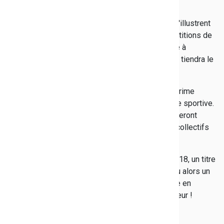
Publié le 27/11/2018
Le Var compte un grand nombre de sportifs qui s'illustrent
tout au long de l'année, en remportant des compétitions de
haut rang. Le Département a décidé de les mettre à
l'honneur lors de La soirée des champions qui se tiendra le
4 décembre au Palais Neptune à Toulon.
À cette occasion, chaque champion recevra une prime
départementale à l'excellence et à la performance sportive.
Près de 180 jeunes varois âgés de 12 à 25 ans seront
récompensés que ce soit en sports individuels, collectifs
ou par équipe.
Ils ont obtenu lors de la saison sportive 2017/2018, un titre
de champion de France, d'Europe ou du Monde ou alors un
titre olympique ou paralympique. Une belle soirée en
perspectives qui met le Var et ses talents en valeur !