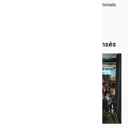
Justificatifs demandés : attestation de bourse nationale,
RIB et copie du livret de famille.
Les champions varois récompensés