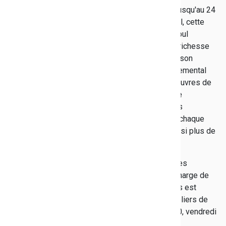
Le travail de ces douze artistes est à découvrir jusqu'au 24
février 2019. À travers un panorama générationnel, cette
exposition, réalisée sous le commissariat de Raoul
Hébreard, a pour ambition de mettre en scène la richesse
des territoires artistiques. C'est pour manifester son
soutien à la création artistique que l'Hôtel départemental
des Arts, à Toulon, présente une sélection des œuvres de
ces artistes en prise avec la modernité du monde
contemporain et qui ont, au cours de leur parcours
artistique, participé aux différents prix décernés chaque
année par l'association varoise Elstir qui fête aussi plus de
trente ans d'existence.
Des visites commentées sont organisées tous les
mercredis, samedis et dimanches à 15 h 30. En marge de
l'exposition, un concert de At Dawn We Are Kings est
programmé jeudi 20 décembre à 18 h 30. Des ateliers de
création jeunesse auront lieu de 14 h 30 à 16 h 30, vendredi
4 janvier, dimanche 20 janvier, vendredi 22 février.