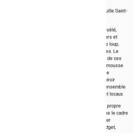
assiette de foie gras,
chutney de pomme, et pain aux figues et une coquille Saint-
Jacques.
Le repas s'est poursuivi par une pièce de bœuf poêlé,
sauce foie gras, gratin de pomme de terre au Salers et
fagot de haricots verts ou un cannelloni de filet de loup,
sauce armoricaine, riz blanc et mousse de légumes. Le
dessert était également à la hauteur des papilles de ces
fins gourmets avec au choix : une bûche de Noël, mousse
chocolat noir, mousse chocolat blanc ou un agrume
mandarine, mousse mandarine, mousse vanille, miroir
mandarine ou un miroir au caramel beurre salé. L'ensemble
du menu était élaboré à partir des produits frais et locaux.
Rappelons que 93 % des collèges varois ont leur propre
cuisine et un personnel dédié. Le Département fixe le cadre
général mais chaque collège dispose, pour faciliter
l'organisation, d'une gestion autonome pour le budget,