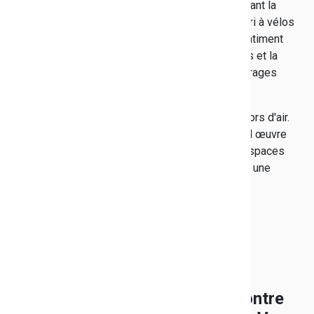
et le restaurant scolaire, démolir le bâtiment abritant la
SEGPA, les logements, le préau, les garages, l’abri à vélos
et le passage couvert existant et construire un bâtiment
neuf, qui regroupe la partie SEGPA, les logements et la
salle polyvalente, des coursives et de petits ouvrages
extérieurs.
Ces bâtiments sont aujourd'hui hors d'eau et au hors d'air.
Entre janvier et juillet 2019, les travaux de second œuvre
seront effectués ainsi que l'aménagement des espaces
extérieurs pour garantir aux collégiens bandolais, une
rentrée 2019 dans un collège neuf.
Le Toulon Elite Futsal à la rencontre