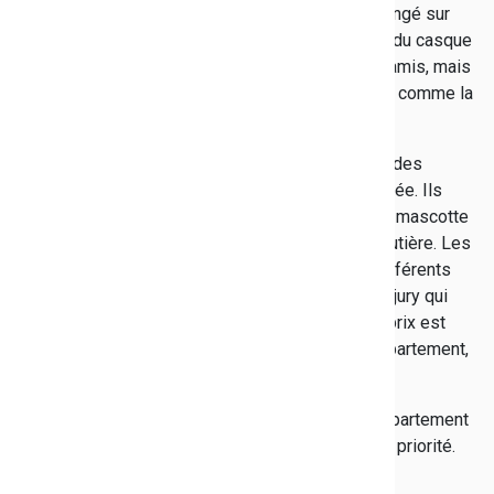
le film "La route de Marc". Ils ont également échangé sur
l'importance du port de la ceinture de sécurité et du casque
en 2 roues, sur les risques lors de sorties entre amis, mais
aussi sur la prévention des conduites addictives, comme la
consommation d'alcool et de cannabis.
Ce projet rencontre une forte adhésion de la part des
collégiens qui s'investissent tout au long de l'année. Ils
doivent réaliser une œuvre, un film, un totem, une mascotte
ou toute autre création en lien avec la sécurité routière. Les
créations donnent lieu à un concours entre les différents
collèges participants. Elles sont évaluées par un jury qui
établit un classement. Une remise officielle des prix est
organisée en fin d'année scolaire à l'Hôtel du Département,
aux Lices à Toulon.
En charge du réseau routier départemental, le Département
fait de la lutte contre les dangers de la route, une priorité.