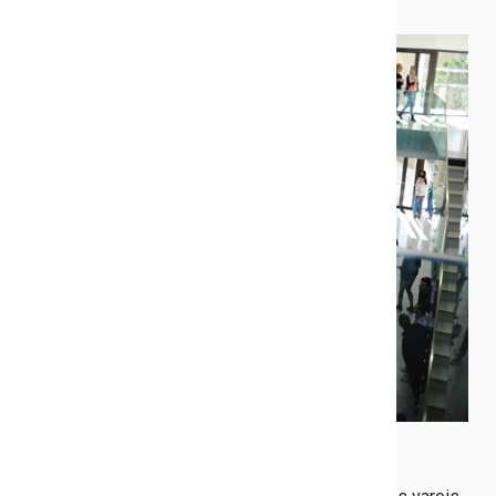
Publié le 27/11/2018
Le Conseil
départemental du Var
attribue, sur critères
sociaux, une aide
supplémentaire aux
collégiens externes
Varois. Cette bourse
départementale permet
d'alléger la charge des
familles les plus
modestes, pour la
scolarisation de leurs
enfants. Elle s'élève à
130 € maximum par
élève et par an.