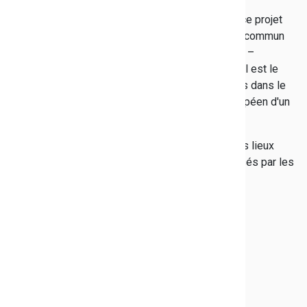
Tous les élèves et professeurs impliqués dans ce projet
ont travaillé sur la création d'un guide touristique commun
pour les jeunes, Le Canari bleu. Ce guide trilingue –
français, anglais et espagnol – vient de paraître. Il est le
résultat des deux années de travail et d'échanges dans le
cadre de ce projet qui a reçu un financement européen d'un
montant de 183 520 €.
Téléchargez le Canari bleu
pour connaître tous les lieux
touristiques varois et canariens choisis et valorisés par les
collégiens.
La bourse départementale