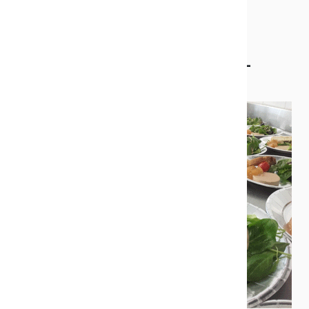
Repas de fête au collège André-
Malraux à La Farlède
Publié le 27/12/2018
C'était Noël à l'avance au
collège André-Malraux à
La Farlède. Les
collégiens demi-
pensionnaires ont eu la
joie, jeudi 20 décembre,
de découvrir au menu de
leur déjeuner, un
splendide repas de fête
! Ils avaient le choix, en
entrée, entre une