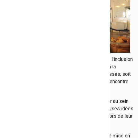
les
classes de sixième et les Unités localisées pour l'inclusion
scolaire (Ulis) ont récemment été sensibilisées à la
problématique du gaspillage alimentaire. Huit classes, soit
180 élèves et 9 enseignants ont participé à une rencontre
avec une animatrice en restauration.
Les collégiens ne manquent pas d'idées pour agir au sein
de leur établissement et ont proposé de nombreuses idées
pour mieux consommer et donc moins gaspiller lors de leur
déjeuner.
Au sein du collège, une pesée du gaspillage a été mise en