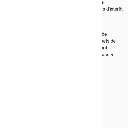
subvention de 30 000 €. En échange de cette aide
départementale, le club réalise ainsi des Missions d'intérêt
général (MIG).
Elles peuvent prendre la forme d'un entraînement
délocalisé, d'une conférence débat, ou d'ateliers de
découverte. C'est l'occasion pour les professionnels de
véhiculer les valeurs fortes du sport, tel que l'esprit
d'équipe, le goût de l'effort, la volonté de se surpasser…
30 ans et après… La nouvelle
exposition à découvrir à l'Hôtel