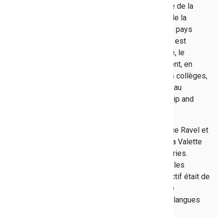
découverte de la
culture et de la
langue des pays
européens est
primordiale, le
Département, en
charge des collèges,
a participé au
programme européen Erasmus + avec le projet Trip and
Speak.
Ce projet a concerné trois collèges varois, Maurice Ravel et
La Marquisanne à Toulon et Alphonse Daudet à La Valette
ainsi que trois collèges espagnols des Îles Canaries.
L'Académie de Nice a signé une convention avec les
services de l’éducation des Îles Canaries. L'objectif était de
comparer les pratiques pédagogiques en matière
d'utilisation dunumérique et d'enseignement des langues
dans les collèges français et espagnols.