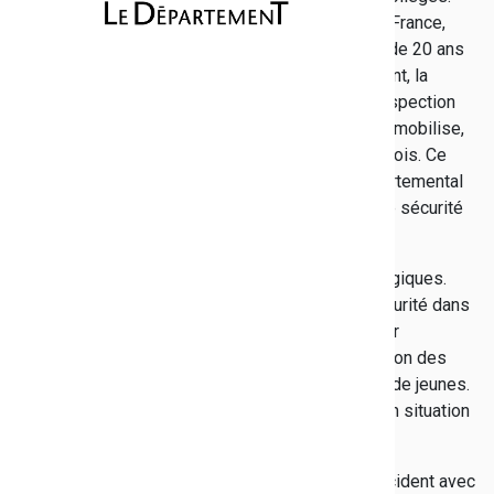
Action unique en France,
initiée il y a plus de 20 ans
par le Département, la
Préfecture et l'Inspection
académique, elle mobilise,
pour l'année scolaire 2018/2019, 23 collèges varois. Ce
projet est co-financé par l’État et le Conseil départemental
dans le cadre du Plan départemental d’actions de sécurité
routière (PDASR).
Les collégiens participent à des ateliers pédagogiques.
Les classes de 6e ont été sensibilisées à la sécurité dans
les transports scolaires, avec un atelier animé par
l'association Anateep, qui œuvre pour l'amélioration des
transports scolaires et des transports collectifs de jeunes.
Après un atelier théorique, les élèves sont mis en situation
avec des exercices d'évacuation dans un car.
Les élèves de 4e, quant à eux, ont analysé un accident avec