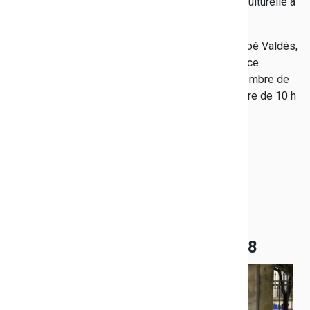
d'ouvrir grand les portes de cette manifestation culturelle à
la jeunesse Varoise.
Présidée cette année par la grande romancière Zoé Valdés,
la Fête du livre du Var attend petits et grands, place
d'Armes à Toulon. Rendez-vous vendredi 16 novembre de
10 h à 21 h et samedi 17 et dimanche 18 novembre de 10 h
à 19 h.
Le collège Peiresc à Toulon a
commémoré le centenaire de
l'Armistice du 11 novembre 1918