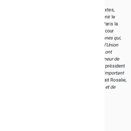
Les adolescents avaient préparé de nombreux textes,
poèmes, chants et extraits musicaux pour entretenir le
devoir de mémoire. D'autres ont ramené depuis Paris la
flamme du souvenir, afin de la faire briller dans la cour
d'honneur du collège. "
C'est méritoire pour ces jeunes qui,
dans le cadre du relais pour la paix organisé par l'Union
nationale du sport scolaire et la Garde nationale, ont
rapporté, ici, la flamme du souvenir. C'est un honneur de
l'avoir à Peiresc"
, se réjouissait le colonel Baldet, président
du Comité du Souvenir français de Toulon.
"C'est important
que cet événement se déroule au collège",
analysait Rosalie,
en classe de 3e. "
Cela nous permet d'y participer et de
s'investir dans le devoir de mémoire".